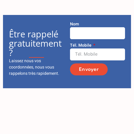
Nom
Être rappelé
gratuitement
Tél. Mobile
?
Laissez nous vos
coordonnées, nous vous
Envoyer
rappelons très rapidement.