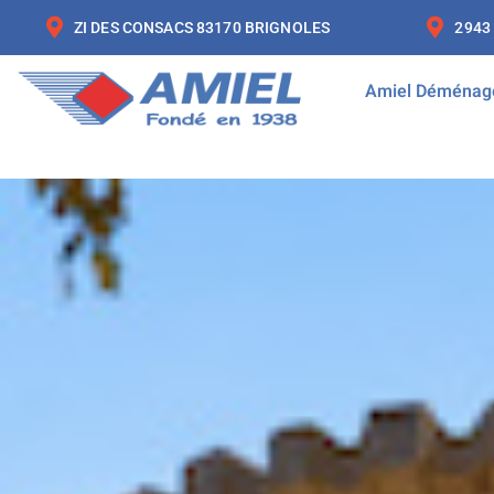
ZI DES CONSACS 83170 BRIGNOLES
2943
Amiel Déménag