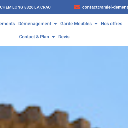
contact@amiel-demena
 CHEM LONG 8326 LA CRAU
ements
Déménagement
Garde Meubles
Nos offres
Contact & Plan
Devis