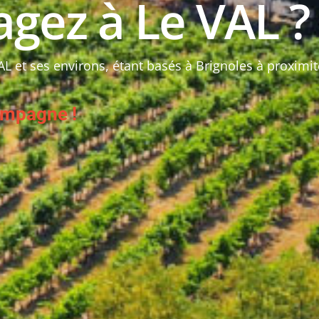
gez à Le VAL ?
AL et ses environs, étant basés à Brignoles à proximit
mpagne !