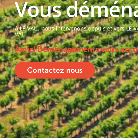
Vous déména
A LE VAL : nous intervenons depuis et vers LE V
VAL.
Amiel Déménagements vous acco
Contactez nous