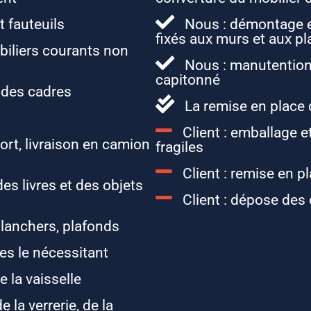
 fauteuils
Nous : démontage e
fixés aux murs et aux p
iliers courants non
Nous : manutention,
capitonné
 des cadres
La remise en place 
Client : emballage e
rt, livraison en camion
fragiles
Client : remise en pl
es livres et des objets
Client : dépose des 
planchers, plafonds
es le nécessitant
e la vaisselle
e la verrerie, de la