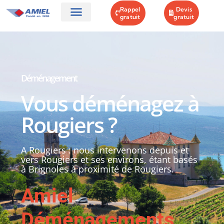
Rappel
Devis
gratuit
gratuit
AMIEL DÉMÉNAGEMENTS
GARDE MEUBLES
NOS OFFRES
CONTACT & PLAN
Déménagement
Vous déménagez à
Rougiers ?
A Rougiers : nous intervenons depuis et
vers Rougiers et ses environs, étant basés
à Brignoles à proximité de Rougiers.
Amiel
Déménagements