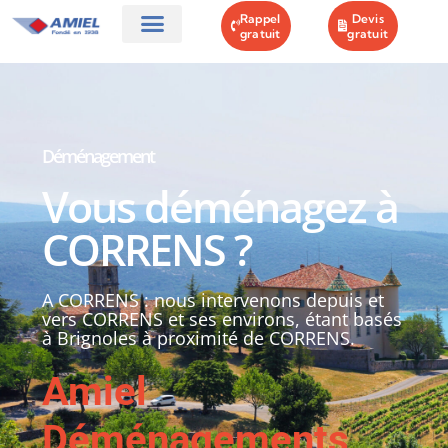
Rappel
Devis
gratuit
gratuit
AMIEL DÉMÉNAGEMENTS
GARDE MEUBLES
NOS OFFRES
CONTACT & PLAN
Déménagement
Vous déménagez à
CORRENS ?
A CORRENS : nous intervenons depuis et
vers CORRENS et ses environs, étant basés
à Brignoles à proximité de CORRENS.
Amiel
Déménagements