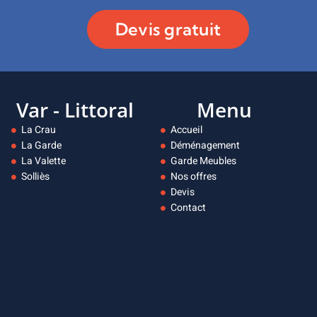
Devis gratuit
Var - Littoral
Menu
La Crau
Accueil
La Garde
Déménagement
La Valette
Garde Meubles
Solliès
Nos offres
Devis
Contact