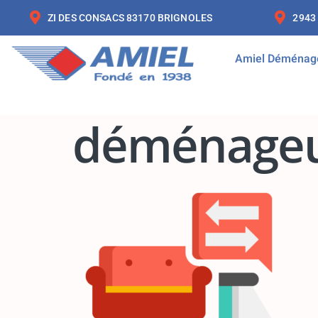
ZI DES CONSACS 83170 BRIGNOLES
2943
Amiel Déménag
déménageu