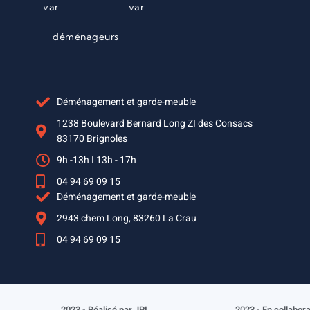
var
var
déménageurs
Déménagement et garde-meuble
1238 Boulevard Bernard Long ZI des Consacs
83170 Brignoles
9h -13h I 13h - 17h
04 94 69 09 15
Déménagement et garde-meuble
2943 chem Long, 83260 La Crau
04 94 69 09 15
2023 - Réalisé par JPI
2023 - En collabor