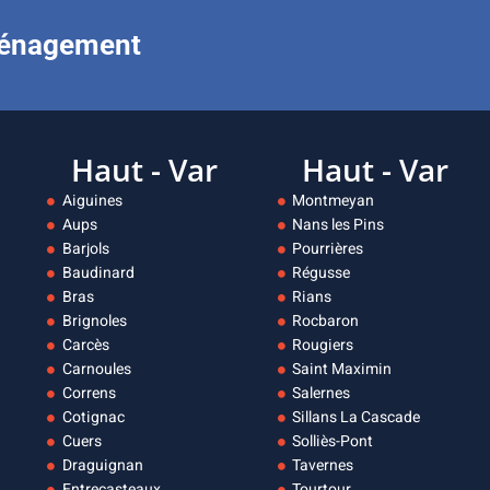
ménagement
Haut - Var
Haut - Var
Aiguines
Montmeyan
Aups
Nans les Pins
Barjols
Pourrières
Baudinard
Régusse
Bras
Rians
Brignoles
Rocbaron
Carcès
Rougiers
Carnoules
Saint Maximin
Correns
Salernes
Cotignac
Sillans La Cascade
Cuers
Solliès-Pont
Draguignan
Tavernes
Entrecasteaux
Tourtour