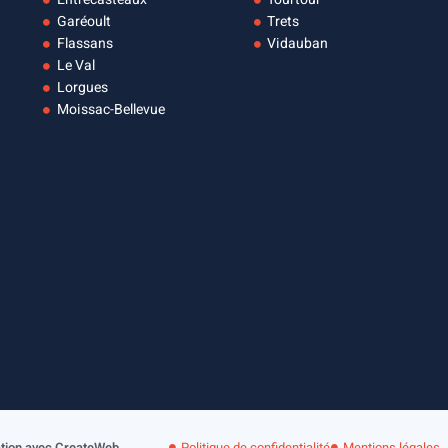
Garéoult
Trets
Flassans
Vidauban
Le Val
Lorgues
Moissac-Bellevue
Politique de confidentialité
Mentions légales
ation avec CreateWeb