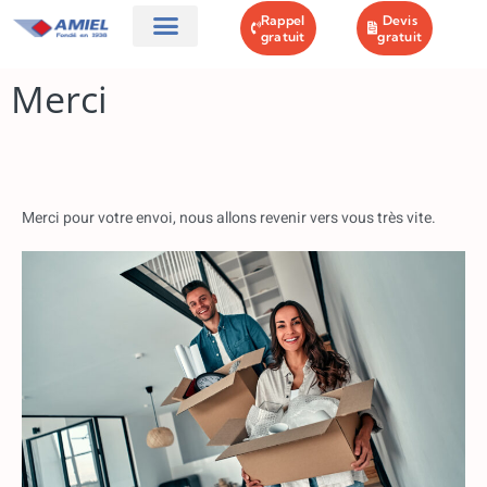
Rappel
Devis
gratuit
gratuit
AMIEL DÉMÉNAGEMENTS
GARDE MEUBLES
NOS OFFRES
CONTACT & PLAN
Merci
Merci pour votre envoi, nous allons revenir vers vous très vite.