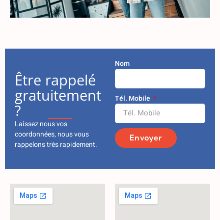
Nom
Être rappelé
gratuitement
Tél. Mobile
?
Laissez nous vos
coordonnées, nous vous
Envoyer
rappelons très rapidement.