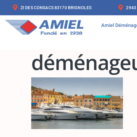
ZI DES CONSACS 83170 BRIGNOLES
2943
Amiel Déménag
déménageu