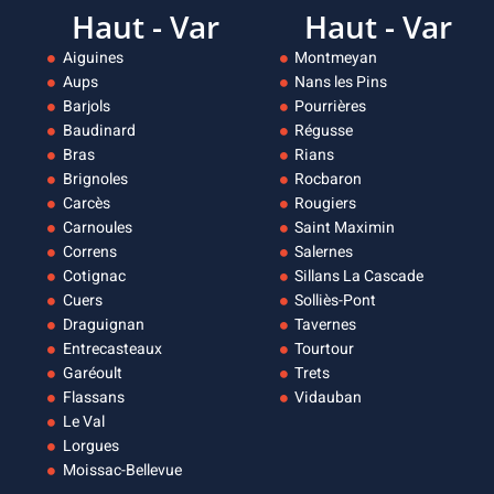
Haut - Var
Haut - Var
Aiguines
Montmeyan
Aups
Nans les Pins
Barjols
Pourrières
Baudinard
Régusse
Bras
Rians
Brignoles
Rocbaron
Carcès
Rougiers
Carnoules
Saint Maximin
Correns
Salernes
Cotignac
Sillans La Cascade
Cuers
Solliès-Pont
Draguignan
Tavernes
Entrecasteaux
Tourtour
Garéoult
Trets
Flassans
Vidauban
Le Val
Lorgues
Moissac-Bellevue