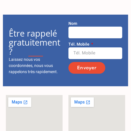
Nom
Être rappelé
gratuitement
Tél. Mobile
?
Laissez nous vos
coordonnées, nous vous
Envoyer
rappelons très rapidement.