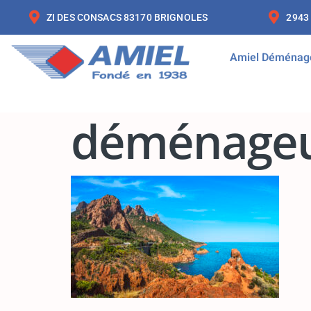
ZI DES CONSACS 83170 BRIGNOLES
2943
Amiel Déménag
déménageu