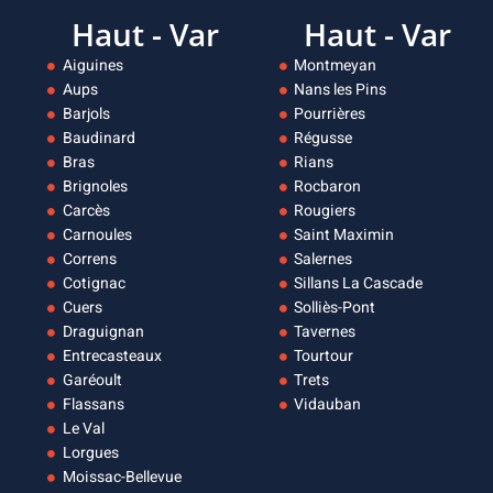
Haut - Var
Haut - Var
Aiguines
Montmeyan
Aups
Nans les Pins
Barjols
Pourrières
Baudinard
Régusse
Bras
Rians
Brignoles
Rocbaron
Carcès
Rougiers
Carnoules
Saint Maximin
Correns
Salernes
Cotignac
Sillans La Cascade
Cuers
Solliès-Pont
Draguignan
Tavernes
Entrecasteaux
Tourtour
Garéoult
Trets
Flassans
Vidauban
Le Val
Lorgues
Moissac-Bellevue