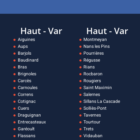
Haut - Var
Haut - Var
Aiguines
Montmeyan
Aups
Nans les Pins
Barjols
Pourrières
Baudinard
Régusse
Bras
Rians
Brignoles
Rocbaron
Carcès
Rougiers
Carnoules
Saint Maximin
Correns
Salernes
Cotignac
Sillans La Cascade
Cuers
Solliès-Pont
Draguignan
Tavernes
Entrecasteaux
Tourtour
Garéoult
Trets
Flassans
Vidauban