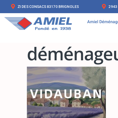
ZI DES CONSACS 83170 BRIGNOLES
2943
Amiel Déménag
déménageu