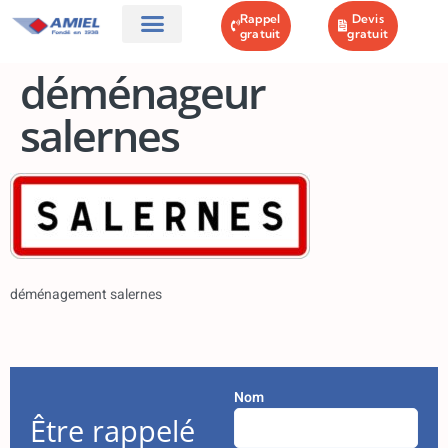
Rappel
Devis
gratuit
gratuit
AMIEL DÉMÉNAGEMENTS
GARDE MEUBLES
NOS OFFRES
CONTACT & PLAN
déménageur
salernes
déménagement salernes
Nom
Être rappelé