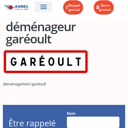
Rappel
Devis
gratuit
gratuit
AMIEL DÉMÉNAGEMENTS
GARDE MEUBLES
NOS OFFRES
CONTACT & PLAN
déménageur
garéoult
déménagement garéoult
Nom
Être rappelé