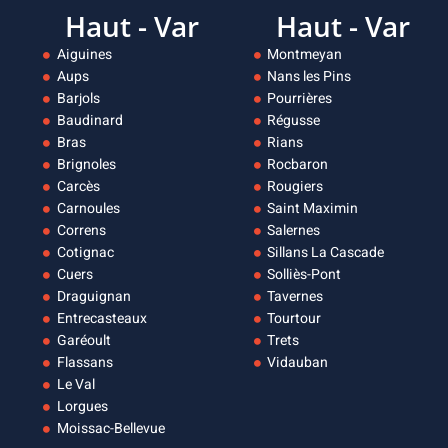
Haut - Var
Haut - Var
Aiguines
Montmeyan
Aups
Nans les Pins
Barjols
Pourrières
Baudinard
Régusse
Bras
Rians
Brignoles
Rocbaron
Carcès
Rougiers
Carnoules
Saint Maximin
Correns
Salernes
Cotignac
Sillans La Cascade
Cuers
Solliès-Pont
Draguignan
Tavernes
Entrecasteaux
Tourtour
Garéoult
Trets
Flassans
Vidauban
Le Val
Lorgues
Moissac-Bellevue