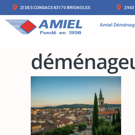
ZI DES CONSACS 83170 BRIGNOLES
2943
Amiel Déménag
déménageu