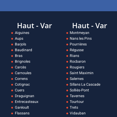
Haut - Var
Haut - Var
Aiguines
Montmeyan
Aups
Nans les Pins
Barjols
Pourrières
Baudinard
Régusse
Bras
Rians
Brignoles
Rocbaron
Carcès
Rougiers
Carnoules
Saint Maximin
Correns
Salernes
Cotignac
Sillans La Cascade
Cuers
Solliès-Pont
Draguignan
Tavernes
Entrecasteaux
Tourtour
Garéoult
Trets
Flassans
Vidauban