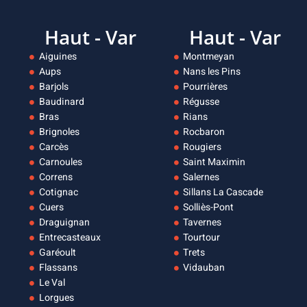
Haut - Var
Haut - Var
Aiguines
Montmeyan
Aups
Nans les Pins
Barjols
Pourrières
Baudinard
Régusse
Bras
Rians
Brignoles
Rocbaron
Carcès
Rougiers
Carnoules
Saint Maximin
Correns
Salernes
Cotignac
Sillans La Cascade
Cuers
Solliès-Pont
Draguignan
Tavernes
Entrecasteaux
Tourtour
Garéoult
Trets
Flassans
Vidauban
Le Val
Lorgues