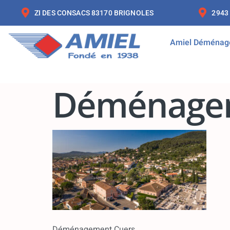
ZI DES CONSACS 83170 BRIGNOLES
2943
Amiel Déménag
Déménagem
Déménagement Cuers