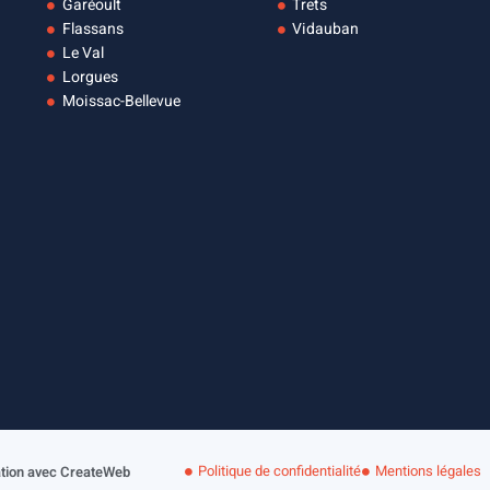
Garéoult
Trets
Flassans
Vidauban
Le Val
Lorgues
Moissac-Bellevue
Politique de confidentialité
Mentions légales
ation avec CreateWeb