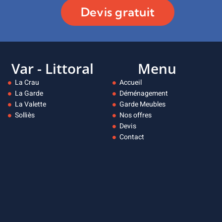
Devis gratuit
Var - Littoral
Menu
La Crau
Accueil
La Garde
Déménagement
La Valette
Garde Meubles
Solliès
Nos offres
Devis
Contact