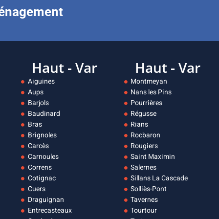
ménagement
Haut - Var
Haut - Var
Aiguines
Montmeyan
Aups
Nans les Pins
Barjols
Pourrières
Baudinard
Régusse
Bras
Rians
Brignoles
Rocbaron
Carcès
Rougiers
Carnoules
Saint Maximin
Correns
Salernes
Cotignac
Sillans La Cascade
Cuers
Solliès-Pont
Draguignan
Tavernes
Entrecasteaux
Tourtour