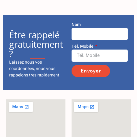
Nom
Être rappelé
gratuitement
Tél. Mobile
?
Laissez nous vos
coordonnées, nous vous
Envoyer
rappelons très rapidement.