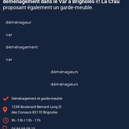
déménagement dans le Var à Brignoles
et
La Crau
proposant également un garde-meuble.
déménageur
var
déménagement
var
déménageurs
déménageurs
Déménagement et garde-meuble
1238 Boulevard Bernard Long ZI
des Consacs 83170 Brignoles
9h -13h I 13h - 17h
04 94 69 09 15