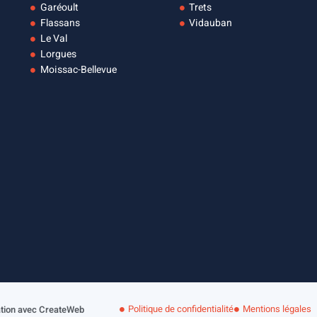
Garéoult
Trets
Flassans
Vidauban
Le Val
Lorgues
Moissac-Bellevue
Politique de confidentialité
Mentions légales
ation avec CreateWeb