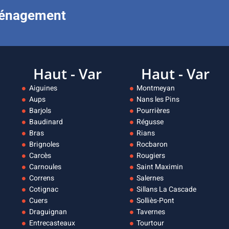
ménagement
Haut - Var
Haut - Var
Aiguines
Montmeyan
Aups
Nans les Pins
Barjols
Pourrières
Baudinard
Régusse
Bras
Rians
Brignoles
Rocbaron
Carcès
Rougiers
Carnoules
Saint Maximin
Correns
Salernes
Cotignac
Sillans La Cascade
Cuers
Solliès-Pont
Draguignan
Tavernes
Entrecasteaux
Tourtour