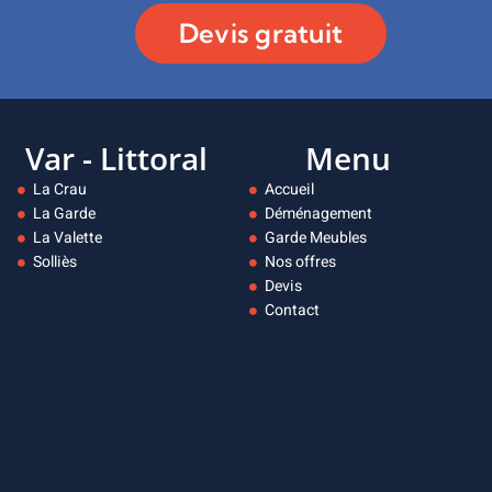
Devis gratuit
Var - Littoral
Menu
La Crau
Accueil
La Garde
Déménagement
La Valette
Garde Meubles
Solliès
Nos offres
Devis
Contact